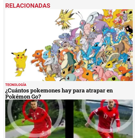
seconds
of
1
minute,
24
seconds
TECNOLOGÍA
¿Cuántos pokemones hay para atrapar en
Pokémon Go?