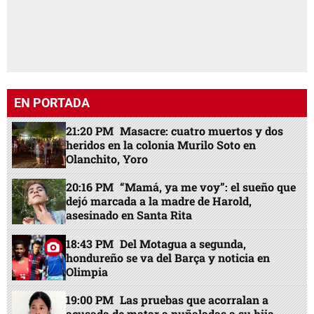
EN PORTADA
21:20 PM
Masacre: cuatro muertos y dos
heridos en la colonia Murilo Soto en
Olanchito, Yoro
20:16 PM
“Mamá, ya me voy”: el sueño que
dejó marcada a la madre de Harold,
asesinado en Santa Rita
18:43 PM
Del Motagua a segunda,
hondureño se va del Barça y noticia en
Olimpia
19:00 PM
Las pruebas que acorralan a
acusada de matar a puñaladas a su hija