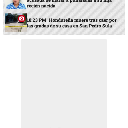
recién nacida
18:23 PM
Hondureña muere tras caer por
las gradas de su casa en San Pedro Sula