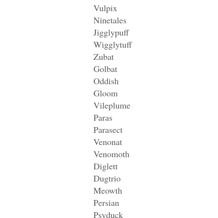
Vulpix
Ninetales
Jigglypuff
Wigglytuff
Zubat
Golbat
Oddish
Gloom
Vileplume
Paras
Parasect
Venonat
Venomoth
Diglett
Dugtrio
Meowth
Persian
Psyduck