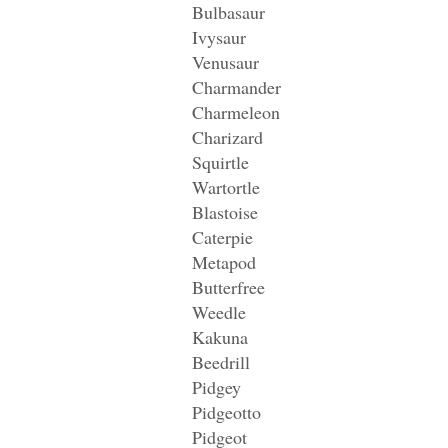
Bulbasaur
Ivysaur
Venusaur
Charmander
Charmeleon
Charizard
Squirtle
Wartortle
Blastoise
Caterpie
Metapod
Butterfree
Weedle
Kakuna
Beedrill
Pidgey
Pidgeotto
Pidgeot