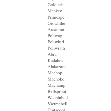
Golduck
Mankey
Primeape
Growlithe
Arcanine
Poliwag
Poliwhirl
Poliwrath
Abra
Kadabra
Alakazam
Machop
Machoke
Machamp
Bellsprout
Weepinbell
Victreebell
Tentacool