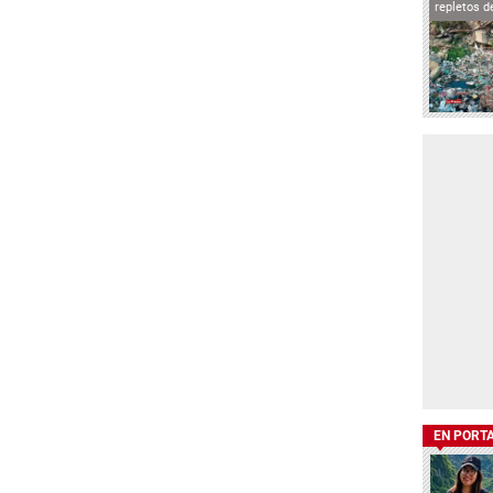
repletos d
EN PORT