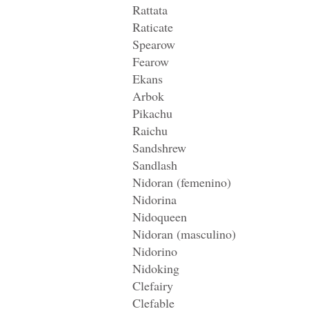
Rattata
Raticate
Spearow
Fearow
Ekans
Arbok
Pikachu
Raichu
Sandshrew
Sandlash
Nidoran (femenino)
Nidorina
Nidoqueen
Nidoran (masculino)
Nidorino
Nidoking
Clefairy
Clefable