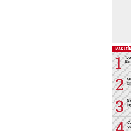
MÁS LEÍ
“Le
Sán
Ma
Or
De
ju
Ca
es