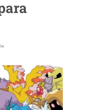
para
ión