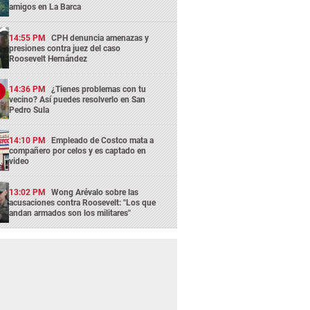
amigos en La Barca
14:55 PM
CPH denuncia amenazas y
presiones contra juez del caso
Roosevelt Hernández
14:36 PM
¿Tienes problemas con tu
vecino? Así puedes resolverlo en San
Pedro Sula
14:10 PM
Empleado de Costco mata a
compañero por celos y es captado en
video
13:02 PM
Wong Arévalo sobre las
acusaciones contra Roosevelt: "Los que
andan armados son los militares"