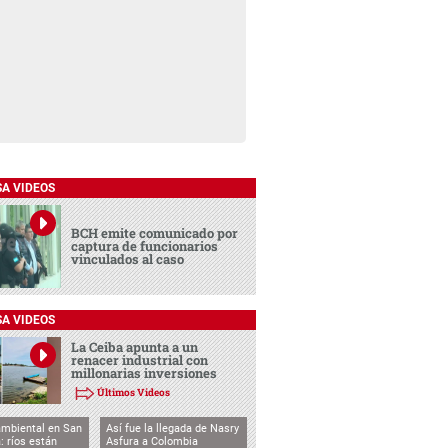
SA VIDEOS
BCH emite comunicado por
captura de funcionarios
vinculados al caso
SA VIDEOS
La Ceiba apunta a un
renacer industrial con
millonarias inversiones
Últimos Videos
ambiental en San
Así fue la llegada de Nasry
: ríos están
Asfura a Colombia