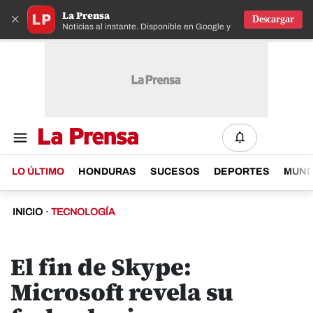
La Prensa
×
Descargar
Noticias al instante. Disponible en Google y IOS
LO ÚLTIMO
HONDURAS
SUCESOS
DEPORTES
MUN
INICIO
·
TECNOLOGÍA
El fin de Skype:
Microsoft revela su