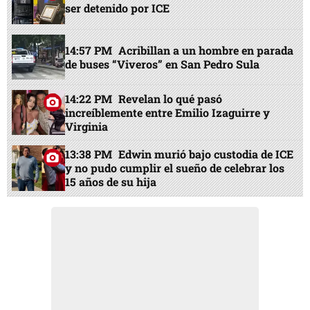
ser detenido por ICE
14:57 PM
Acribillan a un hombre en parada
de buses “Viveros” en San Pedro Sula
14:22 PM
Revelan lo qué pasó
increíblemente entre Emilio Izaguirre y
Virginia
13:38 PM
Edwin murió bajo custodia de ICE
y no pudo cumplir el sueño de celebrar los
15 años de su hija