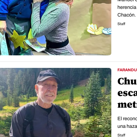
herencia
Chacón.
Staff
FARANDU
Chuc
esc
metros
El recon
una haza
Staff