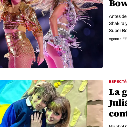
Bow
Antes de
Shakira 
Super Bo
Agencia E
ESPECTÁ
La g
Jul
cont
Maribel G