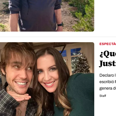
ESPECTÁ
¿Qu
Jus
Declaro l
escribió 
genera d
Staff