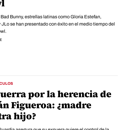
l
 Bad Bunny, estrellas latinas como Gloria Estefan,
y JLo se han presentado con éxito en el medio tiempo del
wl.
FE
CULOS
uerra por la herencia de
ián Figueroa: ¿madre
ra hijo?
uardia asegura que su exnuera quiere el control de la