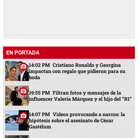
EN PORTADA
14:02 PM
Cristiano Ronaldo y Georgina
impactan con regalo que pidieron para su
boda
19:55 PM
Filtran fotos y mensajes de la
influencer Valeria Márquez y el hijo del “R1”
14:07 PM
Videos provocando a narcos: la
hipótesis sobre el asesinato de César
Gastélum