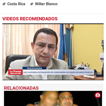
Costa Rica
Wilter Blanco
VIDEOS RECOMENDADOS
0
seconds
of
2
minutes,
28
seconds