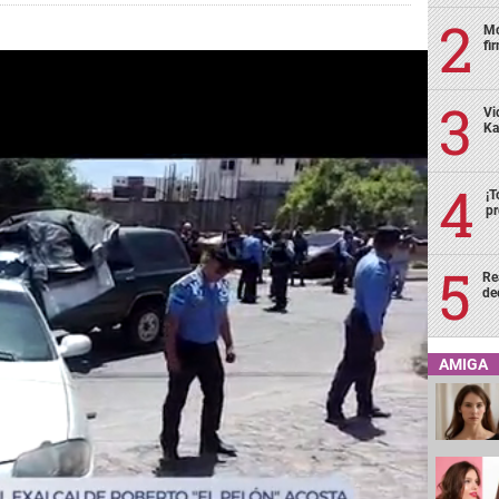
Mo
fi
Vi
Ka
¡T
pr
Re
de
AMIGA