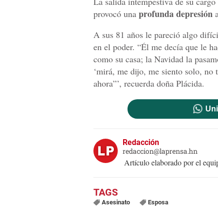
La salida intempestiva de su carg
profunda depresión
provocó una
a
A sus 81 años le pareció algo difíc
en el poder. “Él me decía que le hací
como su casa; la Navidad la pasamo
‘mirá, me dijo, me siento solo, no
ahora”’, recuerda doña Plácida.
Uni
Redacción
redaccion@laprensa.hn
Artículo elaborado por el eq
Asesinato
Esposa