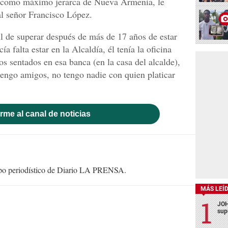
o como máximo jerarca de Nueva Armenia, le
l señor Francisco López.
il de superar después de más de 17 años de estar
a falta estar en la Alcaldía, él tenía la oficina
s sentados en esa banca (en la casa del alcalde),
 tengo amigos, no tengo nadie con quien platicar
rme al canal de noticias
uipo periodístico de Diario LA PRENSA.
MÁS LEÍ
JOH
sup