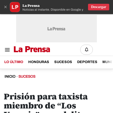
La Prensa
×
Descargar
Noticias al instante. Disponible en Google y IOS
LO ÚLTIMO
HONDURAS
SUCESOS
DEPORTES
MUN
INICIO
·
SUCESOS
Prisión para taxista
miembro de “Los