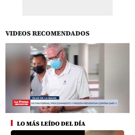
VIDEOS RECOMENDADOS
0
seconds
LO MÁS LEÍDO DEL DÍA
of
3
minutes,