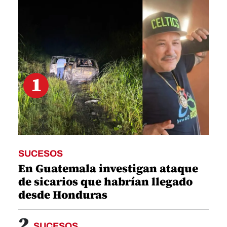
21
seconds
1
SUCESOS
En Guatemala investigan ataque
de sicarios que habrían llegado
desde Honduras
2
SUCESOS