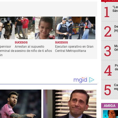
“Le
Sán
De
ju
SUCESOS
SUCESOS
Ma
pervisor
Arrestan al supuesto
Ejecutan operativo en Gran
Or
erminal de
asesino de niño de 6 años
Central Metropolitana
ón
Pr
de
Ca
es
AMIGA