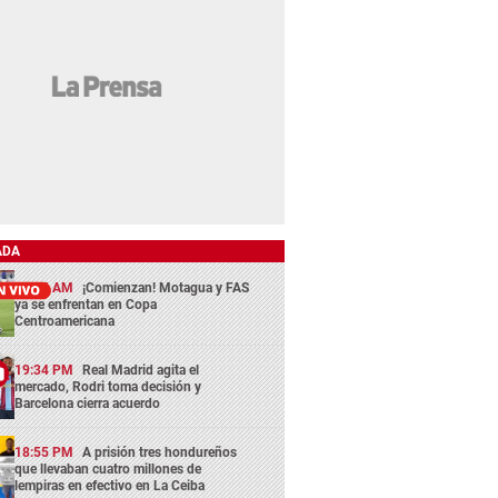
ADA
11:45 AM
¡Comienzan! Motagua y FAS
ya se enfrentan en Copa
Centroamericana
19:34 PM
Real Madrid agita el
mercado, Rodri toma decisión y
Barcelona cierra acuerdo
18:55 PM
A prisión tres hondureños
que llevaban cuatro millones de
lempiras en efectivo en La Ceiba