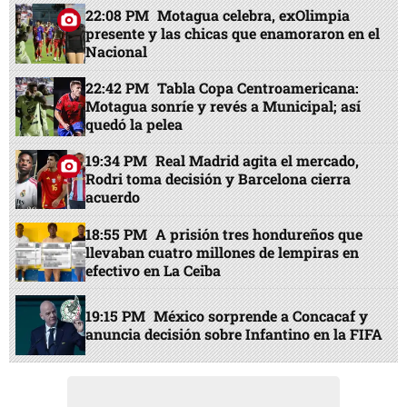
22:08 PM
Motagua celebra, exOlimpia
presente y las chicas que enamoraron en el
Nacional
22:42 PM
Tabla Copa Centroamericana:
Motagua sonríe y revés a Municipal; así
quedó la pelea
19:34 PM
Real Madrid agita el mercado,
Rodri toma decisión y Barcelona cierra
acuerdo
18:55 PM
A prisión tres hondureños que
llevaban cuatro millones de lempiras en
efectivo en La Ceiba
19:15 PM
México sorprende a Concacaf y
anuncia decisión sobre Infantino en la FIFA