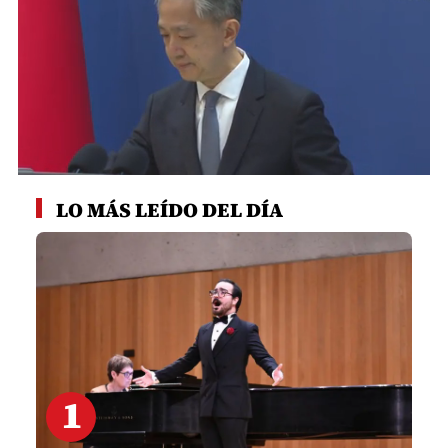
0
seconds
LO MÁS LEÍDO DEL DÍA
of
1
minute,
57
seconds
1