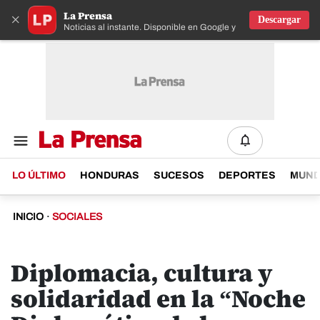
La Prensa
×
Descargar
Noticias al instante. Disponible en Google y IOS
LO ÚLTIMO
HONDURAS
SUCESOS
DEPORTES
MUN
INICIO
·
SOCIALES
Diplomacia, cultura y
solidaridad en la “Noche