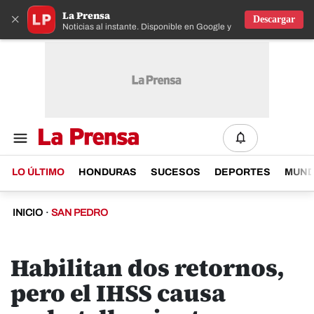
La Prensa
×
Descargar
Noticias al instante. Disponible en Google y IOS
LO ÚLTIMO
HONDURAS
SUCESOS
DEPORTES
MUN
INICIO
·
SAN PEDRO
Habilitan dos retornos,
pero el IHSS causa