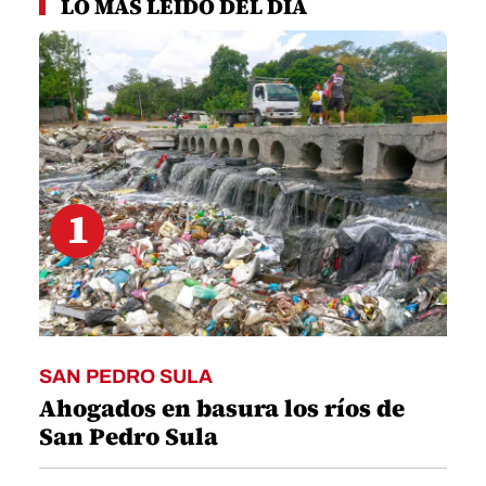
LO MÁS LEÍDO DEL DÍA
of
7
minutes,
7
seconds
1
SAN PEDRO SULA
Ahogados en basura los ríos de
San Pedro Sula