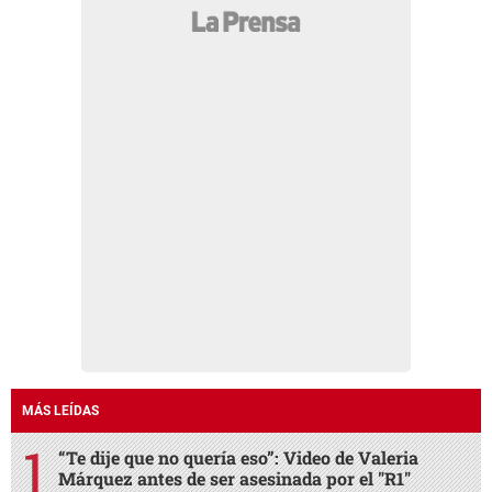
MÁS LEÍDAS
“Te dije que no quería eso”: Video de Valeria
Márquez antes de ser asesinada por el "R1"