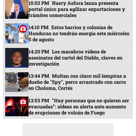
15:03 PM
Nasry Asfura lanza presenta
portal único para agilizar exportaciones y
trámites comerciales
14:10 PM
Estos barrios y colonias de
Honduras no tendrán energía este miércoles
5 de agosto
14:20 PM
Los macabros videos de
asesinatos del cartel del Diablo, claves en
investigación
13:44 PM
Multan con cinco mil lempiras a
dueño de "Spy", perro arrastrado con carro
en Choloma, Cortés
13:53 PM
“Hay personas que no quieren ser
evacuadas”: aldeas en alerta ante aumento
de erupciones de volcán de Fuego