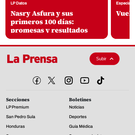
Secciones
Boletines
LP Premium
Noticias
San Pedro Sula
Deportes
Honduras
Guía Médica
Sucesos
Semana en Imágenes
Economía
Buen Provecho
Opinión
Conéctate
LP Verifica
Fotogalerías
Videos
Suscríbete
Grupo OPSA