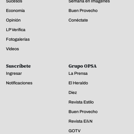
Ingresar
La Prensa
Notificaciones
El Heraldo
Diez
Revista Estilo
Buen Provecho
Revista E&N
GOTV
Acerca de La Prensa
EDICIÓN IMPRESA
Quiénes somos
Políticas de Privacidad
Principios de aplicación de IA
Mapa del sitio
Kiosco
Preguntas Frecuentes