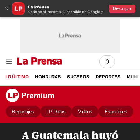
La Prensa
×
Descargar
Noticias al instante. Disponible en Google y IOS
LO ÚLTIMO
HONDURAS
SUCESOS
DEPORTES
MUN
Reportajes
LP Datos
Videos
Especiales
A Guatemala huyó