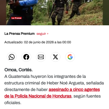
0
seconds
La Prensa Premium
seguir +
of
0
seconds
Actualizado: 02 de junio de 2026 a las 00:00
Omoa, Cortés.
A Guatemala huyeron los integrantes de la
estructura criminal de Heber Noé Argueta, señalada
directamente de haber
asesinado a cinco agentes
de la Policía Nacional de Honduras
, según fuentes
oficiales.