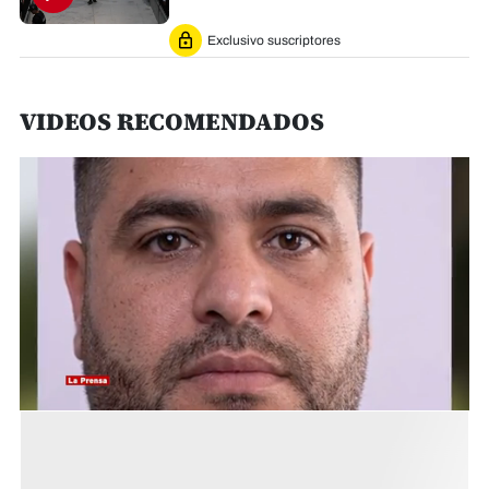
Exclusivo suscriptores
VIDEOS RECOMENDADOS
0
seconds
of
ESPECIALES
1
minute,