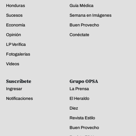
Suscríbete
Grupo OPSA
Ingresar
La Prensa
Notificaciones
El Heraldo
Diez
Revista Estilo
Buen Provecho
Revista E&N
GOTV
Acerca de La Prensa
EDICIÓN IMPRESA
Quiénes somos
Políticas de Privacidad
Principios de aplicación de IA
Mapa del sitio