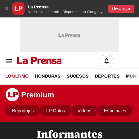
La Prensa
×
Descargar
Noticias al instante. Disponible en Google y IOS
LO ÚLTIMO
HONDURAS
SUCESOS
DEPORTES
MUN
Reportajes
LP Datos
Videos
Especiales
Informantes