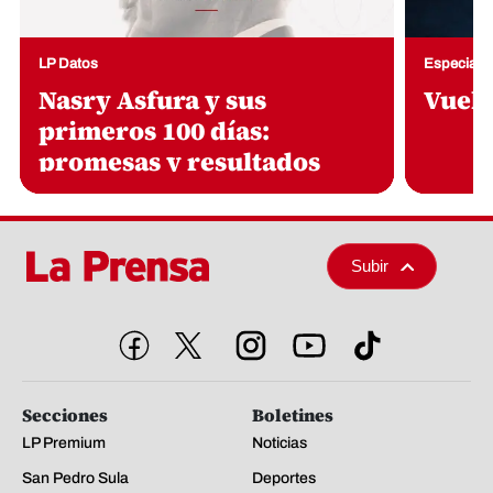
Subir
Secciones
Boletines
LP Premium
Noticias
San Pedro Sula
Deportes
Honduras
Guía Médica
Sucesos
Semana en Imágenes
Economía
Buen Provecho
Opinión
Conéctate
LP Verifica
Fotogalerías
Videos