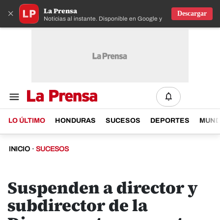
La Prensa
×
Descargar
Noticias al instante. Disponible en Google y IOS
LO ÚLTIMO
HONDURAS
SUCESOS
DEPORTES
MUN
INICIO
·
SUCESOS
Suspenden a director y
subdirector de la