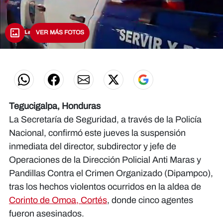
VER MÁS FOTOS
0
seconds
of
0
seconds
Tegucigalpa, Honduras
La Secretaría de Seguridad, a través de la Policía
Nacional, confirmó este jueves la suspensión
inmediata del director, subdirector y jefe de
Operaciones de la Dirección Policial Anti Maras y
Pandillas Contra el Crimen Organizado (Dipampco),
tras los hechos violentos ocurridos en la aldea de
Corinto de Omoa, Cortés
, donde cinco agentes
fueron asesinados.