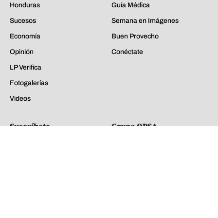
Honduras
Guía Médica
Sucesos
Semana en Imágenes
Economía
Buen Provecho
Opinión
Conéctate
LP Verifica
Fotogalerías
Videos
Suscríbete
Grupo OPSA
Ingresar
La Prensa
Notificaciones
El Heraldo
Diez
Revista Estilo
Buen Provecho
Revista E&N