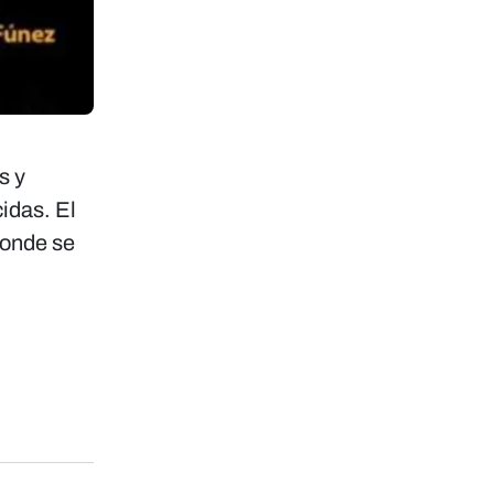
s y
cidas. El
donde se