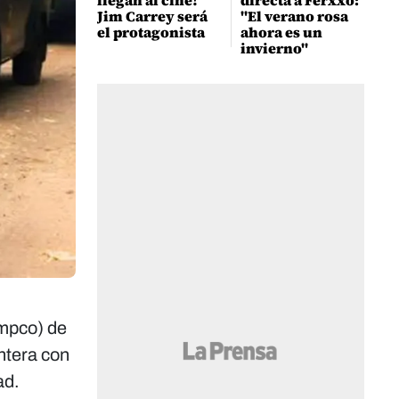
llegan al cine!
directa a Ferxxo:
Jim Carrey será
"El verano rosa
el protagonista
ahora es un
invierno"
ampco) de
ntera con
ad.