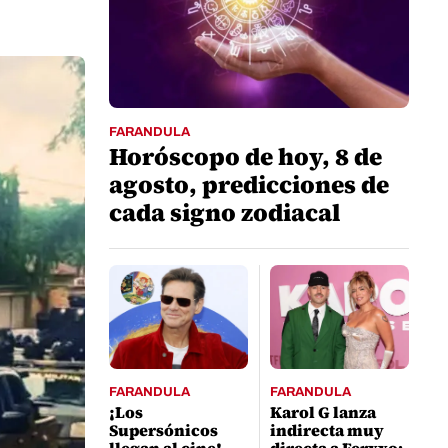
FARANDULA
Horóscopo de hoy, 8 de
agosto, predicciones de
cada signo zodiacal
FARANDULA
FARANDULA
¡Los
Karol G lanza
Supersónicos
indirecta muy