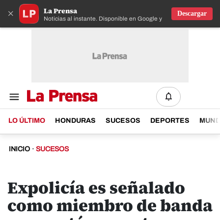
La Prensa
×
Descargar
Noticias al instante. Disponible en Google y IOS
LO ÚLTIMO
HONDURAS
SUCESOS
DEPORTES
MUN
INICIO
·
SUCESOS
Expolicía es señalado
como miembro de banda