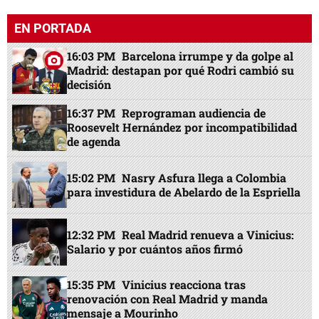
EN PORTADA
16:03 PM
Barcelona irrumpe y da golpe al
Madrid: destapan por qué Rodri cambió su
decisión
16:37 PM
Reprograman audiencia de
Roosevelt Hernández por incompatibilidad
de agenda
15:02 PM
Nasry Asfura llega a Colombia
para investidura de Abelardo de la Espriella
12:32 PM
Real Madrid renueva a Vinicius:
Salario y por cuántos años firmó
15:35 PM
Vinicius reacciona tras
renovación con Real Madrid y manda
mensaje a Mourinho