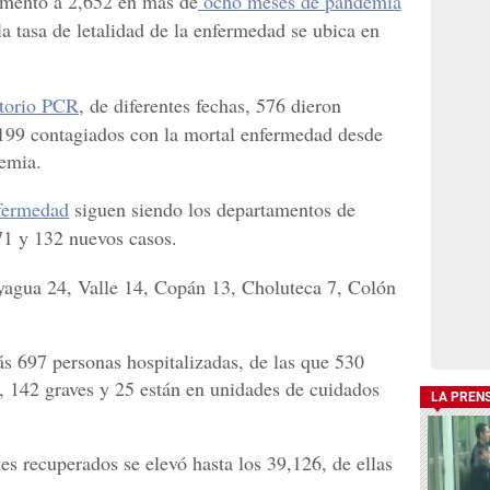
aumentó a 2,652 en más de
ocho meses de pandemia
a tasa de letalidad de la enfermedad se ubica en
atorio PCR
, de diferentes fechas, 576 dieron
5,199 contagiados con la mortal enfermedad desde
emia.
nfermedad
siguen siendo los departamentos de
1 y 132 nuevos casos.
gua 24, Valle 14, Copán 13, Choluteca 7, Colón
ás 697 personas hospitalizadas, de las que 530
e, 142 graves y 25 están en unidades de cuidados
LA PREN
es recuperados se elevó hasta los 39,126, de ellas