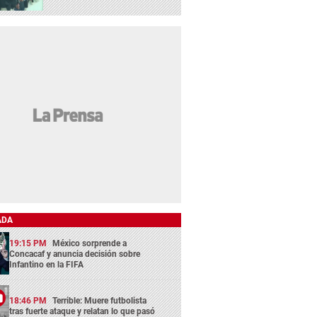
ADA
19:15 PM
México sorprende a
Concacaf y anuncia decisión sobre
Infantino en la FIFA
18:46 PM
Terrible: Muere futbolista
tras fuerte ataque y relatan lo que pasó