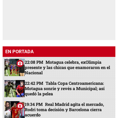
EN PORTADA
22:08 PM
Motagua celebra, exOlimpia
presente y las chicas que enamoraron en el
Nacional
22:42 PM
Tabla Copa Centroamericana:
Motagua sonríe y revés a Municipal; así
quedó la pelea
19:34 PM
Real Madrid agita el mercado,
Rodri toma decisión y Barcelona cierra
acuerdo