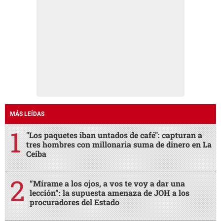
"Los paquetes iban untados de café": capturan a
tres hombres con millonaria suma de dinero en La
Ceiba
“Mírame a los ojos, a vos te voy a dar una
lección”: la supuesta amenaza de JOH a los
procuradores del Estado
Masacre en Yoro: esto se sabe del ataque que dejó
seis muertos
Sicarios matan de un disparo en la cabeza a
tiktoker durante un "live"
Videos provocando a narcos: la hipótesis sobre el
asesinato de César Gastélum