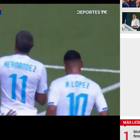
MÁS LEÍ
Mot
fir