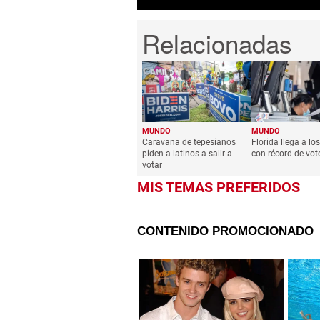
MUNDO
MUNDO
Caravana de tepesianos
Florida llega a lo
piden a latinos a salir a
con récord de vot
votar
MIS TEMAS PREFERIDOS