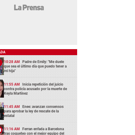
ADA
10:28 AM
Padre de Emily: "Me duele
que sea el último día que puedo tener a
mi hija"
11:55 AM
Inicia repetición del juicio
contra policía acusado por la muerte de
Keyla Martínez
11:45 AM
Enee: avanzan consensos
para aprobar la ley de rescate de la
estatal
11:16 AM
Ferran enfada a Barcelona
tras coqueteo con el mejor equipo del