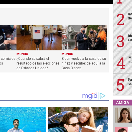
Re
de
Id
Ga
MUNDO
MUNDO
Mo
s comicios
¿Cuándo se sabrá el
Biden vuelve a la casa de su
qu
os
resultado de las elecciones
niñez y escribe: de aquí a la
de Estados Unidos?
Casa Blanca
Te
re
AMIGA