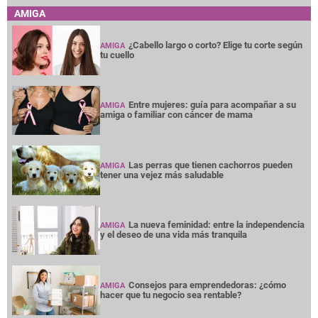
AMIGA
¿Cabello largo o corto? Elige tu corte según
AMIGA
tu cuello
Entre mujeres: guía para acompañar a su
AMIGA
amiga o familiar con cáncer de mama
Las perras que tienen cachorros pueden
AMIGA
tener una vejez más saludable
La nueva feminidad: entre la independencia
AMIGA
y el deseo de una vida más tranquila
Consejos para emprendedoras: ¿cómo
AMIGA
hacer que tu negocio sea rentable?