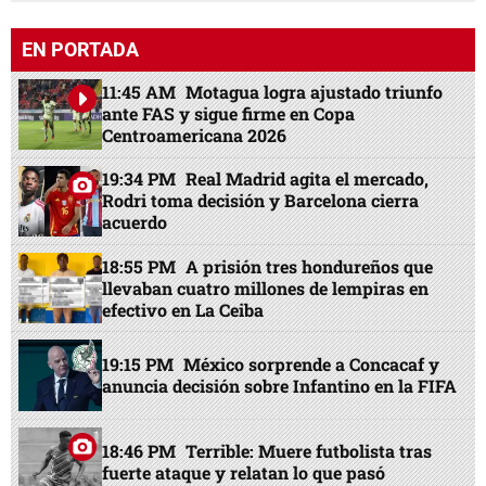
EN PORTADA
11:45 AM
Motagua logra ajustado triunfo
ante FAS y sigue firme en Copa
Centroamericana 2026
19:34 PM
Real Madrid agita el mercado,
Rodri toma decisión y Barcelona cierra
acuerdo
18:55 PM
A prisión tres hondureños que
llevaban cuatro millones de lempiras en
efectivo en La Ceiba
19:15 PM
México sorprende a Concacaf y
anuncia decisión sobre Infantino en la FIFA
18:46 PM
Terrible: Muere futbolista tras
fuerte ataque y relatan lo que pasó