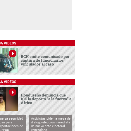
SA VIDEOS
BCH emite comunicado por
captura de funcionarios
vinculados al caso
SA VIDEOS
Hondureño denuncia que
ICE lo deportó “a la fuerza” a
África
uerza seguridad
Activistas piden a mesa de
cán para
diálogo elección inmediata
exportaciones de
de nuevo ente electoral
a EEUU
venezolano