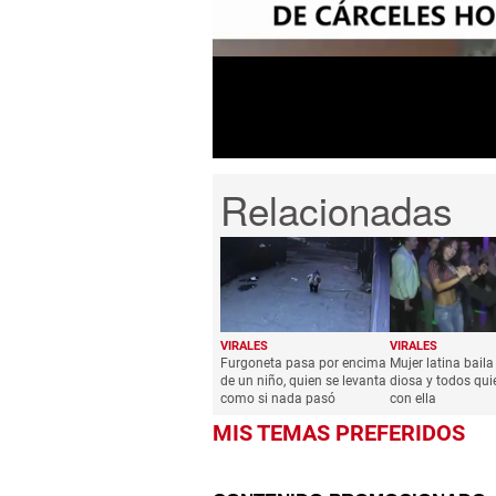
2
minutes,
6
seconds
Volume
0%
VIRALES
VIRALES
Furgoneta pasa por encima
Mujer latina bail
de un niño, quien se levanta
diosa y todos qui
como si nada pasó
con ella
MIS TEMAS PREFERIDOS