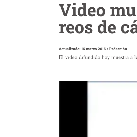
Video mu
reos de c
Actualizado: 16 marzo 2016
/
Redacción
El video difundido hoy muestra a l