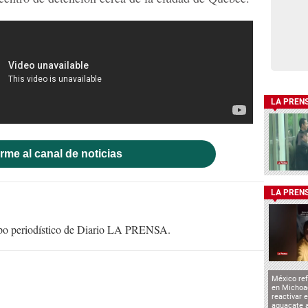
LA PREN
rme al canal de noticias
LA PREN
uipo periodístico de Diario LA PRENSA.
México ref
en Michoa
reactivar 
aguacate 