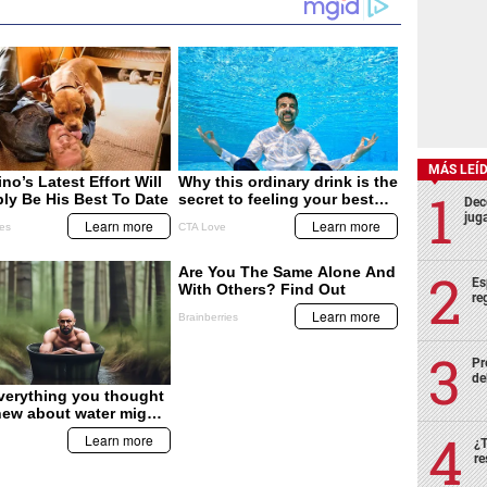
MÁS LEÍ
Deco
juga
Es
re
Pr
de
¿T
re