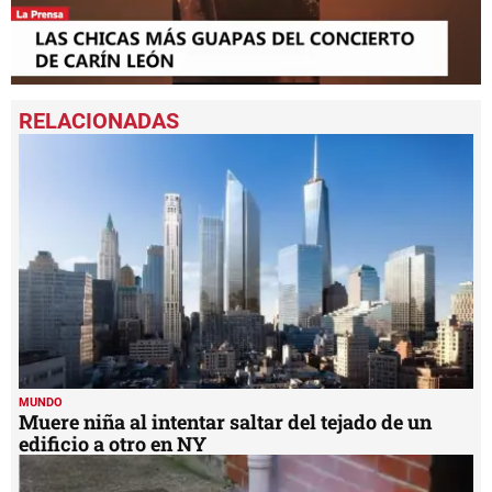
0
seconds
of
5
minutes,
21
seconds
MUNDO
Muere niña al intentar saltar del tejado de un
edificio a otro en NY