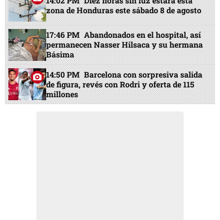
14:02 PM
Diez horas sin luz estará esta
zona de Honduras este sábado 8 de agosto
17:46 PM
Abandonados en el hospital, así
permanecen Nasser Hilsaca y su hermana
Básima
14:50 PM
Barcelona con sorpresiva salida
de figura, revés con Rodri y oferta de 115
millones