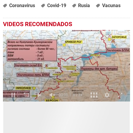
Coronavirus
Covid-19
Rusia
Vacunas
VIDEOS RECOMENDADOS
0
seconds
of
1
minute,
35
seconds