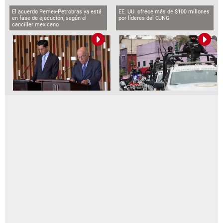
BCH emite comunicado por captura de
funcionarios vinculados al caso
LA PRENSA VIDEOS
Video captó ataque sicarial que dejó
dos muertos en bar de Colombia
El acuerdo Pemex-Petrobras ya está
EE. UU. ofrece más de $100 millones
en fase de ejecución, según el
por líderes del CJNG
canciller mexicano