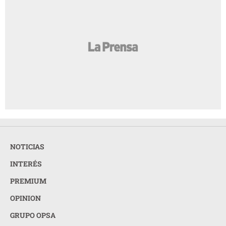
Entre mujeres: guía para acompañar a su
AMIGA
amiga o familiar con cáncer de mama
Las perras que tienen cachorros pueden
AMIGA
tener una vejez más saludable