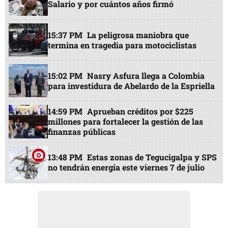
EN PORTADA
12:32 PM
Real Madrid renueva a Vinicius:
Salario y por cuántos años firmó
15:37 PM
La peligrosa maniobra que
termina en tragedia para motociclistas
15:02 PM
Nasry Asfura llega a Colombia
para investidura de Abelardo de la Espriella