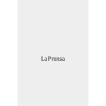
14:59 PM
Aprueban créditos por $225
millones para fortalecer la gestión de las
finanzas públicas
13:48 PM
Estas zonas de Tegucigalpa y SPS
no tendrán energía este viernes 7 de julio