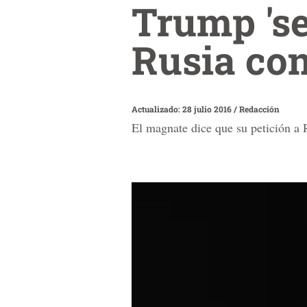
Trump 'se
Rusia con
Actualizado: 28 julio 2016
/
Redacción
El magnate dice que su petición a R