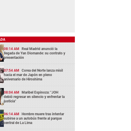
ADA
08:14 AM
Real Madrid anunció la
llegada de Yan Diomande: su contrato y
presentación
07:54 AM
Corea del Norte lanza misil
hacia el mar de Japón en pleno
aniversario de Hiroshima
08:04 AM
Maribel Espinoza: "JOH
debió regresar en silencio y enfrentar la
justicia"
06:14 AM
Hombre muere tras intentar
subirse a un autobús frente al parque
central de La Lima