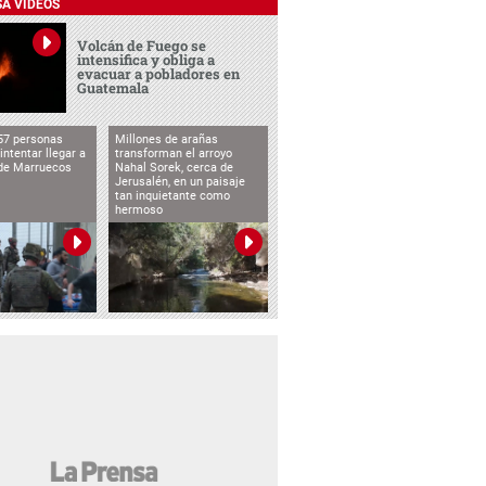
SA VIDEOS
Volcán de Fuego se
intensifica y obliga a
evacuar a pobladores en
Guatemala
57 personas
Millones de arañas
intentar llegar a
transforman el arroyo
de Marruecos
Nahal Sorek, cerca de
Jerusalén, en un paisaje
tan inquietante como
hermoso