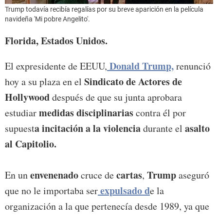
Trump todavía recibía regalías por su breve aparición en la película
navideña 'Mi pobre Angelito'.
Florida, Estados Unidos.
Donald Trum
p,
El expresidente de EEUU,
renunció
Sindicato de Actores de
hoy a su plaza en el
Hollywood
después de que su junta aprobara
medidas disciplinarias
estudiar
contra él por
a incitación a la violencia
asalto
supuest
durante el
al Capitolio.
envenenado
cartas
Trump
En un
cruce de
,
aseguró
expulsado
d
que no le importaba ser
e la
organización a la que pertenecía desde 1989, ya que