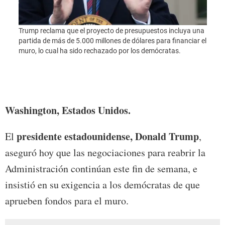
US Pr
Trump reclama que el proyecto de presupuestos incluya una
(2nd L
partida de más de 5.000 millones de dólares para financiar el
and R
muro, lo cual ha sido rechazado por los demócratas.
speak
White
met w
shutd
Washington, Estados Unidos.
presidente estadounidense, Donald Trump
El
,
aseguró hoy que las negociaciones para reabrir la
Administración continúan este fin de semana, e
insistió en su exigencia a los demócratas de que
aprueben fondos para el muro.