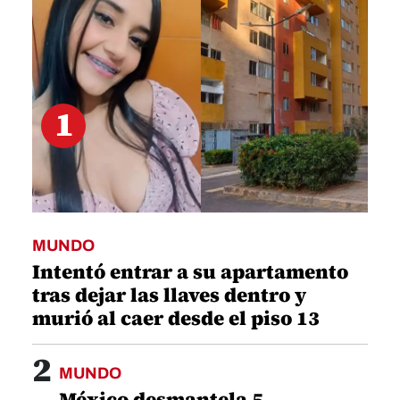
seconds
1
MUNDO
Intentó entrar a su apartamento
tras dejar las llaves dentro y
murió al caer desde el piso 13
2
MUNDO
México desmantela 5