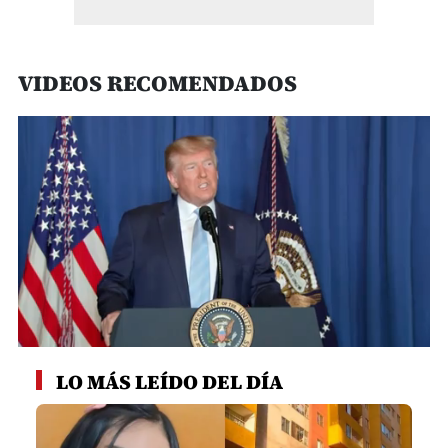
VIDEOS RECOMENDADOS
0
seconds
LO MÁS LEÍDO DEL DÍA
of
1
minute,
40