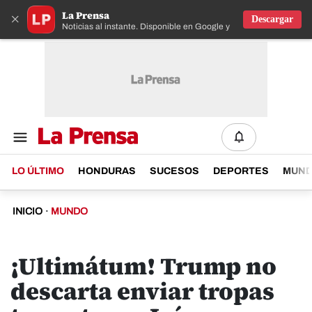
La Prensa
×
Descargar
Noticias al instante. Disponible en Google y IOS
LO ÚLTIMO
HONDURAS
SUCESOS
DEPORTES
MUN
INICIO
·
MUNDO
¡Ultimátum! Trump no
descarta enviar tropas