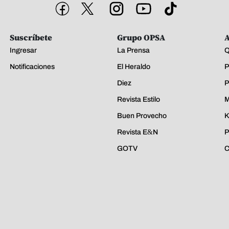
Suscríbete
Grupo OPSA
A
Ingresar
La Prensa
Q
Notificaciones
El Heraldo
P
Diez
P
Revista Estilo
M
Buen Provecho
K
Revista E&N
P
GOTV
C