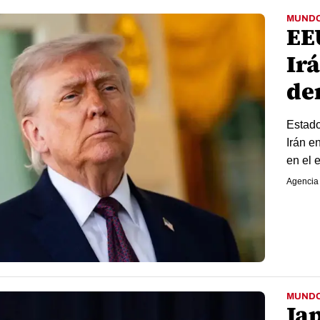
MUND
EE
Irá
de
Estado
Irán e
en el 
Agencia
MUND
Ja