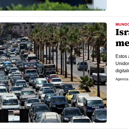
MUND
Isr
me
Estos 
Unidos
digita
Agencia