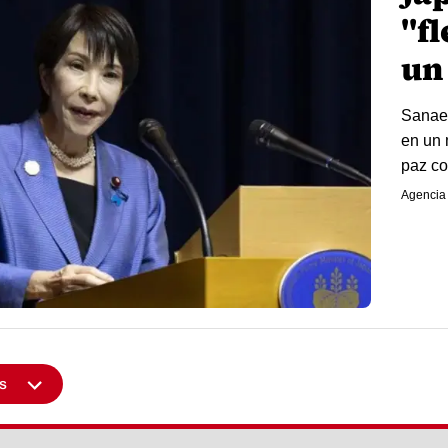
"f
un
Sanae 
en un 
paz co
Agencia
s