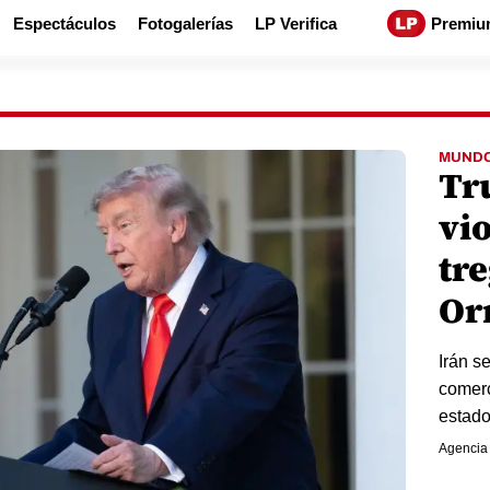
Espectáculos
Fotogalerías
LP Verifica
Premiu
MUND
Tr
vio
tr
Or
Irán s
comerc
estado
Agencia