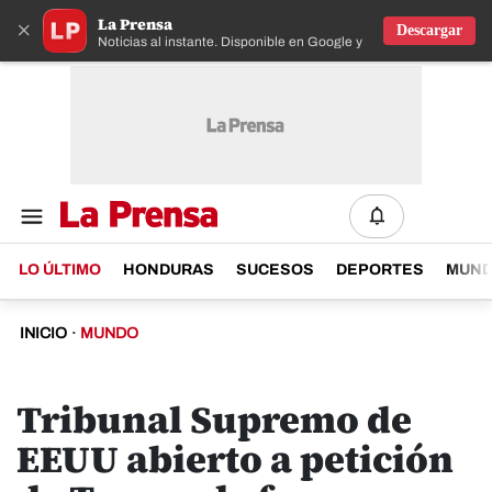
La Prensa
×
Descargar
Noticias al instante. Disponible en Google y IOS
LO ÚLTIMO
HONDURAS
SUCESOS
DEPORTES
MUN
INICIO
·
MUNDO
Tribunal Supremo de
EEUU abierto a petición