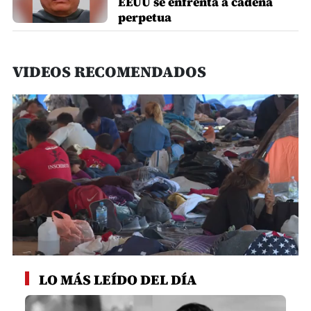
EEUU se enfrenta a cadena
perpetua
VIDEOS RECOMENDADOS
0
seconds
LO MÁS LEÍDO DEL DÍA
of
1
minute,