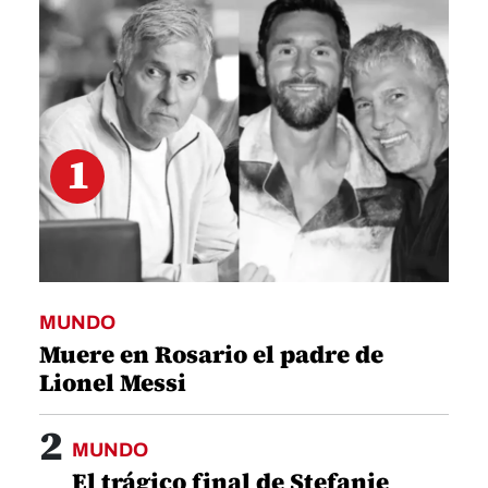
49
seconds
1
MUNDO
Muere en Rosario el padre de
Lionel Messi
2
MUNDO
El trágico final de Stefanie