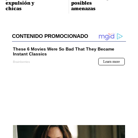
expulsión y
posibles
chicas
amenazas