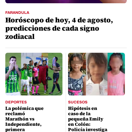
FARANDULA
Horóscopo de hoy, 4 de agosto,
predicciones de cada signo
zodiacal
DEPORTES
SUCESOS
La polémica que
Hipótesis en
reclamó
caso de la
Marathón vs
pequeña Emily
Independiente,
en Colón:
primera
Policía investiga