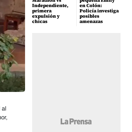
Marathón vs
pequeña Emily
Independiente,
en Colón:
primera
Policía investiga
expulsión y
posibles
chicas
amenazas
 al
or,