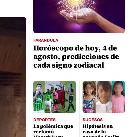
FARANDULA
Horóscopo de hoy, 4 de
agosto, predicciones de
cada signo zodiacal
DEPORTES
SUCESOS
La polémica que
Hipótesis en
reclamó
caso de la