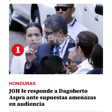
1
minute,
37
seconds
1
HONDURAS
JOH le responde a Dagoberto
Aspra ante supuestas amenazas
en audiencia