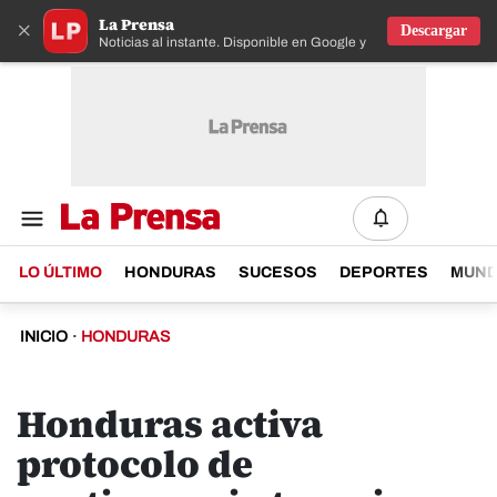
La Prensa
×
Descargar
Noticias al instante. Disponible en Google y IOS
LO ÚLTIMO
HONDURAS
SUCESOS
DEPORTES
MUN
INICIO
·
HONDURAS
Honduras activa
protocolo de