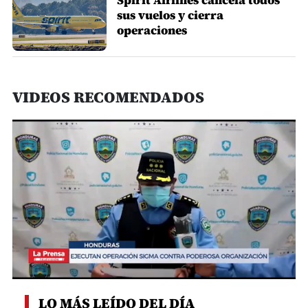
sus vuelos y cierra
operaciones
VIDEOS RECOMENDADOS
0
seconds
LO MÁS LEÍDO DEL DÍA
of