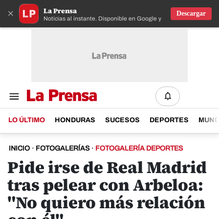
La Prensa
×
Descargar
Noticias al instante. Disponible en Google y IOS
LO ÚLTIMO
HONDURAS
SUCESOS
DEPORTES
MUN
INICIO
·
FOTOGALERÍAS
·
FOTOGALERÍA DEPORTES
Pide irse de Real Madrid
tras pelear con Arbeloa:
"No quiero más relación