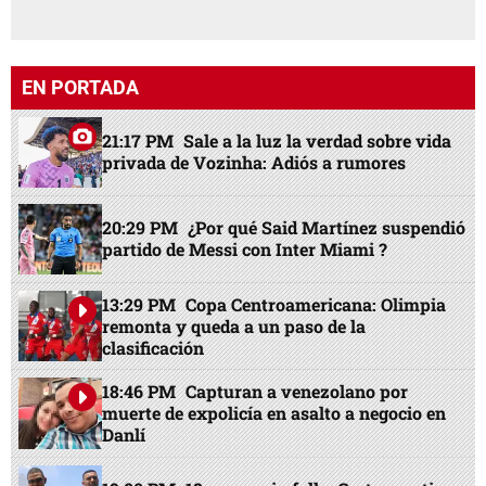
EN PORTADA
21:17 PM
Sale a la luz la verdad sobre vida
privada de Vozinha: Adiós a rumores
20:29 PM
¿Por qué Said Martínez suspendió
partido de Messi con Inter Miami ?
13:29 PM
Copa Centroamericana: Olimpia
remonta y queda a un paso de la
clasificación
18:46 PM
Capturan a venezolano por
muerte de expolicía en asalto a negocio en
Danlí