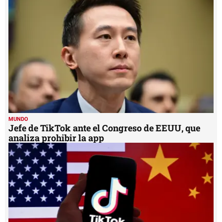
30
seconds
MUNDO
Jefe de TikTok ante el Congreso de EEUU, que
analiza prohibir la app