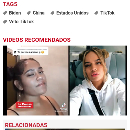
Biden
China
Estados Unidos
TikTok
Veto TikTok
VIDEOS RECOMENDADOS
0
seconds
of