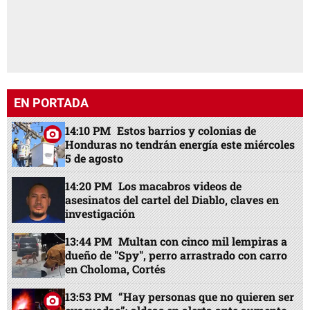
EN PORTADA
14:10 PM
Estos barrios y colonias de
Honduras no tendrán energía este miércoles
5 de agosto
14:20 PM
Los macabros videos de
asesinatos del cartel del Diablo, claves en
investigación
13:44 PM
Multan con cinco mil lempiras a
dueño de "Spy", perro arrastrado con carro
en Choloma, Cortés
13:53 PM
“Hay personas que no quieren ser