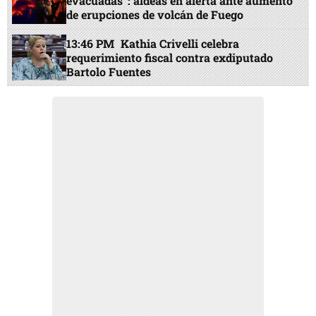
evacuadas”: aldeas en alerta ante aumento
de erupciones de volcán de Fuego
13:46 PM
Kathia Crivelli celebra
requerimiento fiscal contra exdiputado
Bartolo Fuentes