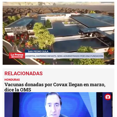
0
seconds
of
1
HONDURAS
minute,
Vacunas donadas por Covax llegan en marzo,
59
dice la OMS
seconds