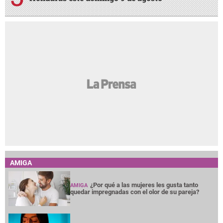
AMIGA
¿Por qué a las mujeres les gusta tanto
AMIGA
quedar impregnadas con el olor de su pareja?