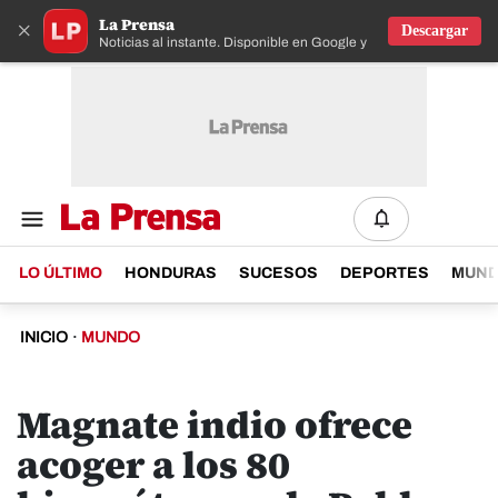
La Prensa
×
Descargar
Noticias al instante. Disponible en Google y IOS
LO ÚLTIMO
HONDURAS
SUCESOS
DEPORTES
MUN
INICIO
·
MUNDO
Magnate indio ofrece
acoger a los 80