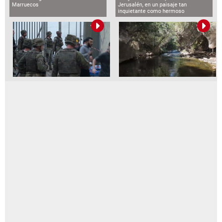
Marruecos
Jerusalén, en un paisaje tan
inquietante como hermoso