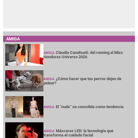
AMIGA
Claudia Canahuati: del running al Miss
AMIGA
Honduras Universo 2026
¿Cómo hacer que tus perros dejen de
AMIGA
pelear?
El “nude” se consolida como tendencia
AMIGA
Máscaras LED: la tecnología que
AMIGA
transforma el cuidado facial