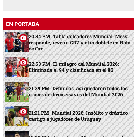
EN PORTADA
20:34 PM
Tabla goleadores Mundial: Messi
responde, revés a CR7 y otro doblete en Bota
de Oro
22:53 PM
El milagro del Mundial 2026:
Eliminada al 94 y clasificada en el 96
21:39 PM
Definidos: así quedaron todos los
cruces de dieciseisavos del Mundial 2026
21:21 PM
Mundial 2026: Insólito y drástico
castigo a jugadores de Uruguay