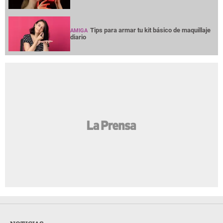
Tips para armar tu kit básico de maquillaje
AMIGA
diario