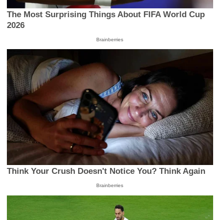
The Most Surprising Things About FIFA World Cup
2026
Brainberries
Think Your Crush Doesn't Notice You? Think Again
Brainberries