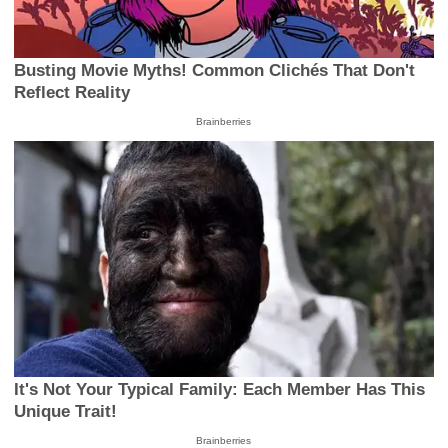
Busting Movie Myths! Common Clichés That Don't
Reflect Reality
Brainberries
It's Not Your Typical Family: Each Member Has This
Unique Trait!
Brainberries