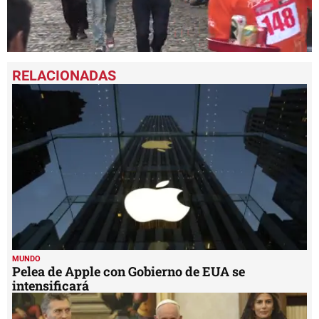
0
seconds
of
56
seconds
MUNDO
Pelea de Apple con Gobierno de EUA se
intensificará