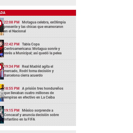
ADA
22:08 PM
Motagua celebra, exOlimpia
presente y las chicas que enamoraron
en el Nacional
22:42 PM
Tabla Copa
Centroamericana: Motagua sonríe y
revés a Municipal; así quedó la pelea
19:34 PM
Real Madrid agita el
mercado, Rodri toma decisión y
Barcelona cierra acuerdo
18:55 PM
A prisión tres hondureños
que llevaban cuatro millones de
lempiras en efectivo en La Ceiba
19:15 PM
México sorprende a
Concacaf y anuncia decisión sobre
Infantino en la FIFA