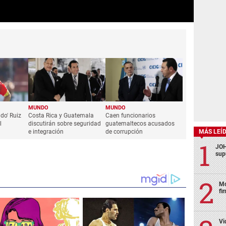
MUNDO
MUNDO
ado' Ruiz
Costa Rica y Guatemala
Caen funcionarios
l
discutirán sobre seguridad
guatemaltecos acusados
e integración
de corrupción
MÁS LEÍ
JOH
sup
Mo
fi
Vi