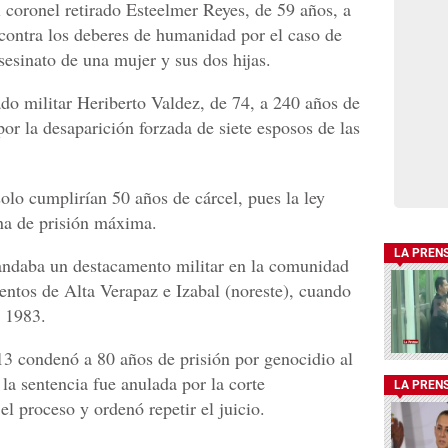
l coronel retirado Esteelmer Reyes, de 59 años, a
 contra los deberes de humanidad por el caso de
sesinato de una mujer y sus dos hijas.
o militar Heriberto Valdez, de 74, a 240 años de
por la desaparición forzada de siete esposos de las
olo cumplirían 50 años de cárcel, pues la ley
na de prisión máxima.
LA PREN
andaba un destacamento militar en la comunidad
entos de Alta Verapaz e Izabal (noreste), cuando
y 1983.
13 condenó a 80 años de prisión por genocidio al
la sentencia fue anulada por la corte
LA PREN
 el proceso y ordenó repetir el juicio.