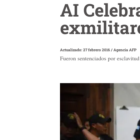
AI Celebr
exmilitar
Actualizado: 27 febrero 2016
/
Agencia AFP
Fueron sentenciados por esclavitud 