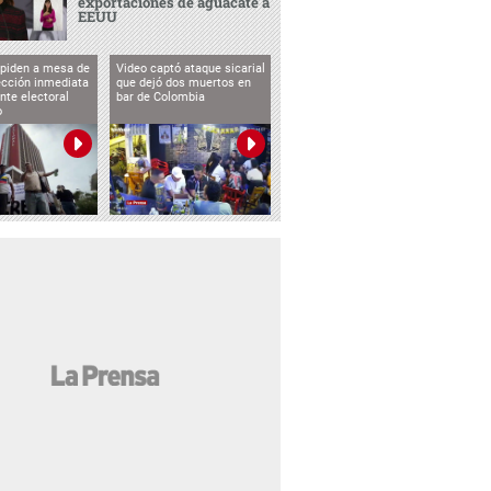
exportaciones de aguacate a
EEUU
 piden a mesa de
Video captó ataque sicarial
ección inmediata
que dejó dos muertos en
nte electoral
bar de Colombia
o