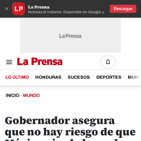
La Prensa
×
Descargar
Noticias al instante. Disponible en Google y IOS
LO ÚLTIMO
HONDURAS
SUCESOS
DEPORTES
MUN
INICIO
·
MUNDO
Gobernador asegura
que no hay riesgo de que